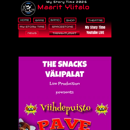
My Story Time 2026
Maarit Ylitalo
HOME
BAND
GAME
SHOP
THEATRE
My Story Time
MY STORY TIME
SPACESTONE
Youtube LIVE
NEWS
TAPAHTUMAT