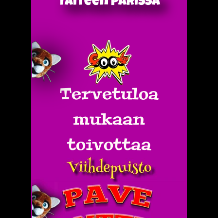
Taiteen parissa
Tervetuloa
mukaan
toivottaa